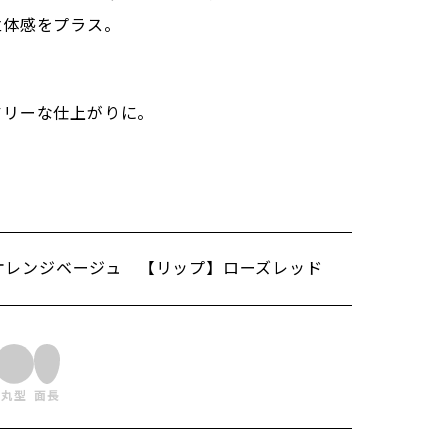
立体感をプラス。
アリーな仕上がりに。
オレンジベージュ 【リップ】ローズレッド
丸型
⾯⻑