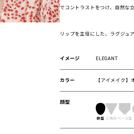
でコントラストをつけ、自然な
リップを主役にした、ラグジュ
イメージ
ELEGANT
カラー
【アイメイク】
顔型
卵型
三⾓形
ベース型