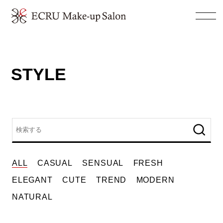
STYLE
ALL
CASUAL
SENSUAL
FRESH
ELEGANT
CUTE
TREND
MODERN
NATURAL