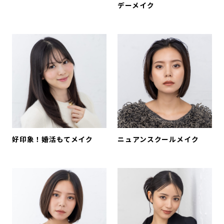
デーメイク
好印象！婚活もてメイク
ニュアンスクールメイク