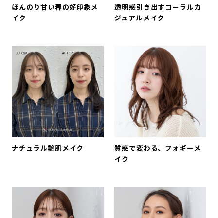
ほんのり甘い春の好印象メ
透明感引き出すコーラルカ
イク
ジュアルメイク
ナチュラル艶肌メイク
質感で変わる、フォギーメ
イク